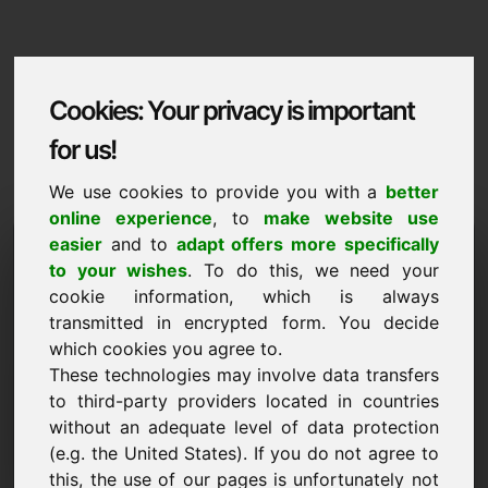
Cookies: Your privacy is important
for us!
We use cookies to provide you with a
better
online experience
, to
make website use
Domaininformation
easier
and to
adapt offers more specifically
to your wishes
. To do this, we need your
Domaininformation | Catala
cookie information, which is always
transmitted in encrypted form. You decide
Preu preferent: 1.500,00 Euro (sense IVA)
which cookies you agree to.
These technologies may involve data transfers
NOU
Alternatives de domini atractives directament a Find-
to third-party providers located in countries
Your-Domain.eu
without an adequate level of data protection
descobreix ->
(e.g. the United States). If you do not agree to
this, the use of our pages is unfortunately not